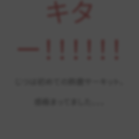
キタ
ー！！！！！！
じつは初めての鈴鹿サーキット。
感極まってました。。。