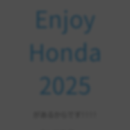
Enjoy
Honda
2025
があるからです！！！！