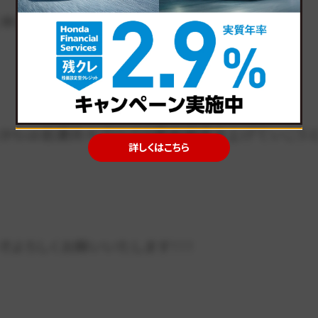
申し訳ございませんでした！！
からは岩瀬共々ブログの更新頻度を上げていこうと
詳しくはこちら
ぞよろしくお願いいたします！！！