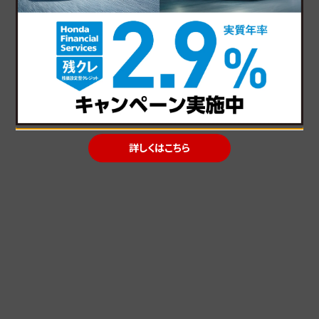
詳しくはこちら