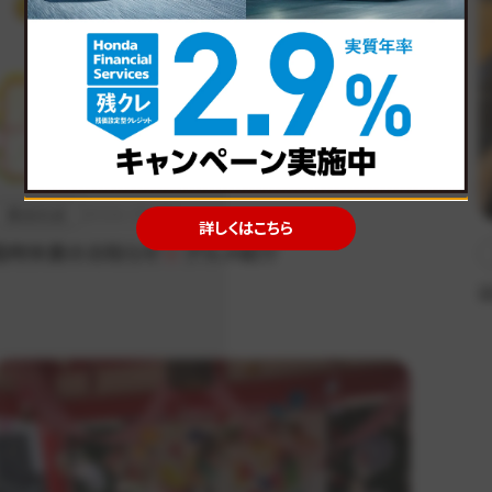
2026.03.13
豊田北店
詳しくはこちら
臨時休業のお知らせ
グルメ紹介