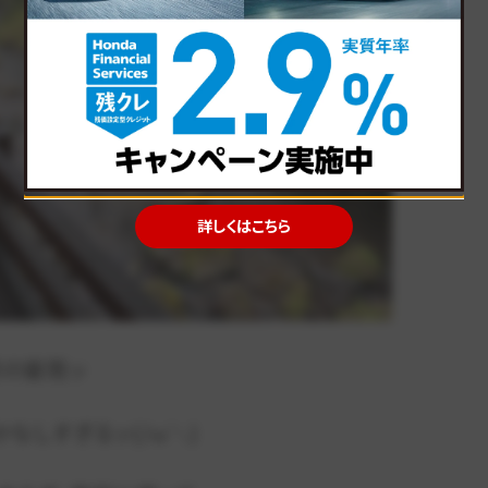
詳しくはこちら
の雷雨ッ
かなしすぎるッ(/ω＼)